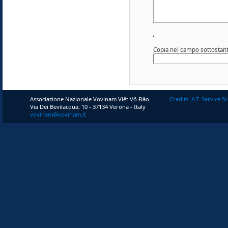
Copia nel campo sottostante
Associazione Nazionale Vovinam Viêt Võ Ðâo
Credits: A.T. Service Sr
Via Dei Bevilacqua, 10 - 37134 Verona - Italy
vovinam@vovinam.it