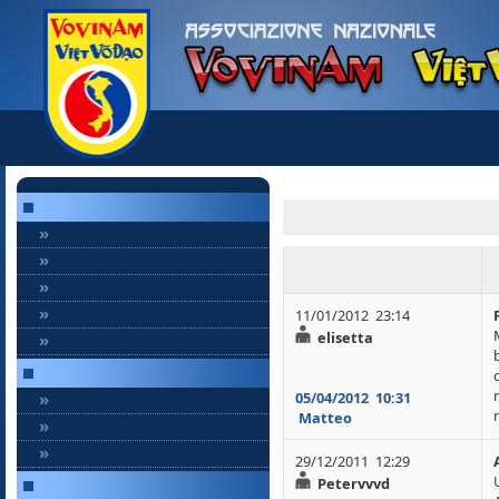
»
»
»
»
11/01/2012 23:14
elisetta
»
»
05/04/2012
10:31
Matteo
»
»
29/12/2011 12:29
Petervvvd