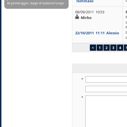
Tommaso
Al pomeriggio: stage di bastone lungo
08/09/2011 10:53
Mirko
22/10/2011
11:11
Alessio
<
1
2
3
4
*
*