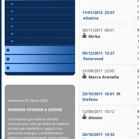
»
»
11/01/2012
23:07
[
»
elisetta
»
30/11/2011 09:51
»
Mirko
»
05/12/2011
13:27
a
Petervvvd
21/09/2011 22:05
Marco Arenella
23/10/2011
16:01
M.
Stefano
domenica 22 marzo 2026
GIORNATA VOVINAM A LISSONE
12/09/2011 10:12
Alessio
Una intensa giornata di attività
Vovinam per tutti gli allievi Al mattino:
torneo per bambini e ragazzi, con
percorso a tempo, combattimento
26/10/2011
14:32
palline e combattimento semi-contact.