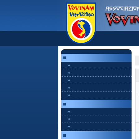
»
»
»
»
»
»
»
»