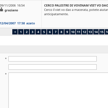
09/11/2006 16:54
CERCO PALESTRE DI VOVINAM VIET VO DA
Cerco il viet vo dao a macerata, potete aiuta
graziano
anticipatamente.
12/04/2007
17:58
azato
<
1
2
3
4
5
6
7
8
9
10
11
12
13
14
15
1
*
*