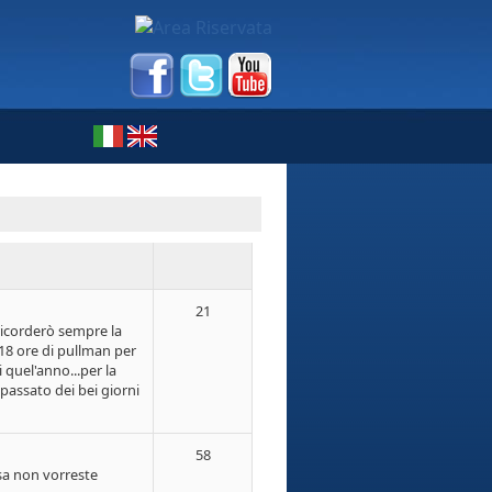
21
ricorderò sempre la
 18 ore di pullman per
 quel'anno...per la
passato dei bei giorni
58
osa non vorreste