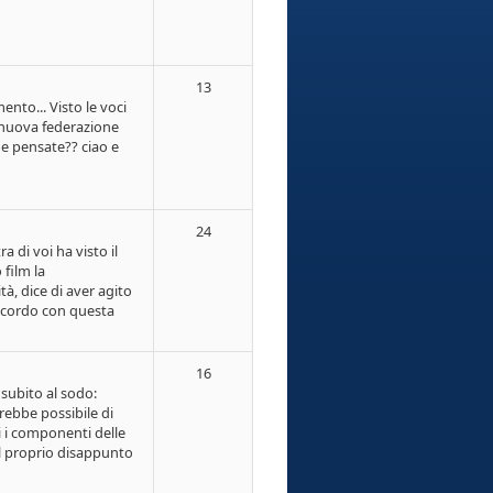
13
nto... Visto le voci
a nuova federazione
e pensate?? ciao e
24
a di voi ha visto il
 film la
tà, dice di aver agito
accordo con questa
16
subito al sodo:
ebbe possibile di
i i componenti delle
l proprio disappunto