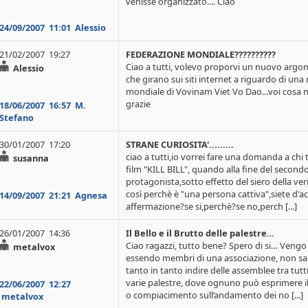
venisse organizzato.... Ciao
24/09/2007
11:01
Alessio
21/02/2007 19:27
FEDERAZIONE MONDIALE??????????
Ciao a tutti, volevo proporvi un nuovo argome
Alessio
che girano sui siti internet a riguardo di un
mondiale di Vovinam Viet Vo Dao...voi cosa n
grazie
18/06/2007
16:57
M.
Stefano
30/01/2007 17:20
STRANE CURIOSITA'.........
ciao a tutti,io vorrei fare una domanda a chi tr
susanna
film "KILL BILL", quando alla fine del secondo
protagonista,sotto effetto del siero della veri
così perchè è "una persona cattiva",siete d'
14/09/2007
21:21
Agnesa
affermazione?se si,perchè?se no,perch [...]
26/01/2007 14:36
Il Bello e il Brutto delle palestre…
Ciao ragazzi, tutto bene? Spero di si… Vengo 
metalvox
essendo membri di una associazione, non sar
tanto in tanto indire delle assemblee tra tutt
varie palestre, dove ognuno può esprimere i
22/06/2007
12:27
o compiacimento sull’andamento dei no [...]
metalvox