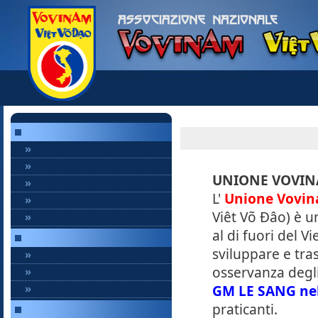
»
»
UNIONE VOVIN
»
L'
Unione Vovin
»
Viêt Võ Ðâo) è u
»
al di fuori del 
sviluppare e tra
»
osservanza degli
»
»
GM LE SANG ne
praticanti.