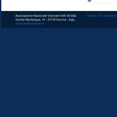
Associazione Nazionale Vovinam Viêt Võ Ðâo
Credits: A.T. Service Sr
Via Dei Bevilacqua, 10 - 37134 Verona - Italy
vovinam@vovinam.it