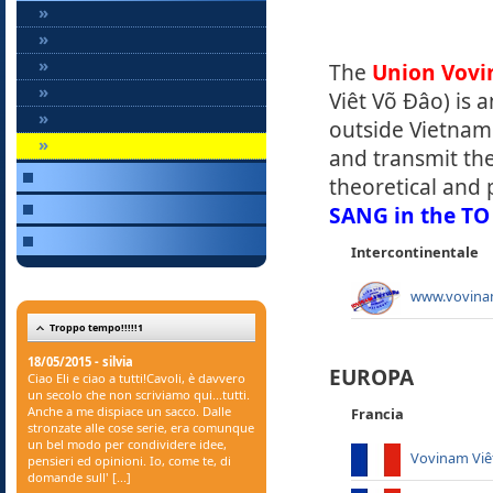
»
»
»
The
Union
Vovi
»
Viêt Võ Ðâo) is 
»
outside Vietnam.
»
and transmit the
theoretical and 
SANG in the T
Intercontinentale
www.vovina
Troppo tempo!!!!!1
18/05/2015 - silvia
EUROPA
Ciao Eli e ciao a tutti!Cavoli, è davvero
un secolo che non scriviamo qui...tutti.
Anche a me dispiace un sacco. Dalle
Francia
stronzate alle cose serie, era comunque
un bel modo per condividere idee,
Vovinam Viê
pensieri ed opinioni. Io, come te, di
domande sull' [...]