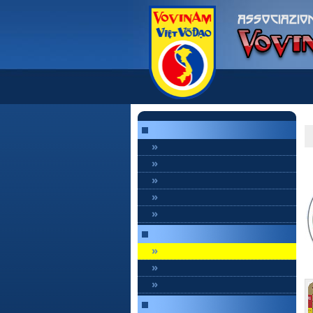
»
»
»
»
»
»
»
»