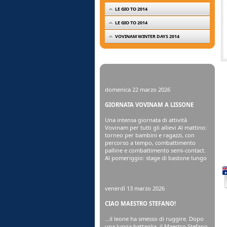
LE GIO TO 2014
LE GIO TO 2014
VOVINAM WINTER DAYS 2014
domenica 22 marzo 2026
GIORNATA VOVINAM A LISSONE
Una intensa giornata di attività
Vovinam per tutti gli allievi Al mattino:
torneo per bambini e ragazzi, con
percorso a tempo, combattimento
palline e combattimento semi-contact.
Al pomeriggio: stage di bastone lungo
venerdì 13 marzo 2026
CIAO MAESTRO STEFANO!
…il leone ha smesso di ruggire. Dopo
una lunga battaglia, il Maestro Stefano