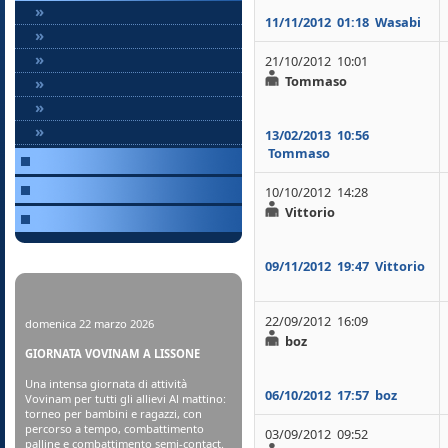
»
11/11/2012
01:18
Wasabi
»
»
21/10/2012 10:01
Tommaso
»
»
»
13/02/2013
10:56
Tommaso
10/10/2012 14:28
Vittorio
09/11/2012
19:47
Vittorio
22/09/2012 16:09
domenica 22 marzo 2026
boz
GIORNATA VOVINAM A LISSONE
Una intensa giornata di attività
06/10/2012
17:57
boz
Vovinam per tutti gli allievi Al mattino:
torneo per bambini e ragazzi, con
percorso a tempo, combattimento
03/09/2012 09:52
palline e combattimento semi-contact.