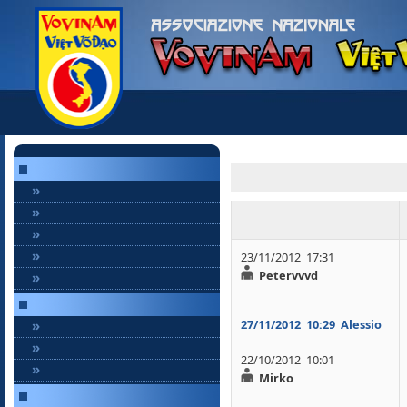
»
»
»
»
23/11/2012 17:31
Petervvvd
»
»
27/11/2012
10:29
Alessio
»
22/10/2012 10:01
»
Mirko