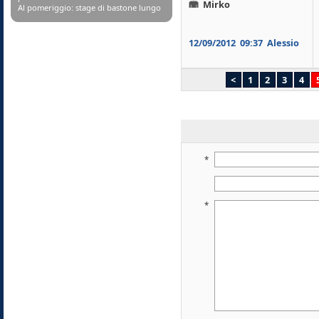
Mirko
Al pomeriggio: stage di bastone lungo
12/09/2012
09:37
Alessio
<
1
2
3
4
*
*