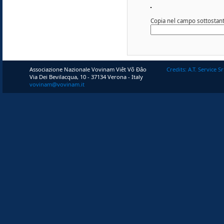
Copia nel campo sottostante
Associazione Nazionale Vovinam Viêt Võ Ðâo
Credits: A.T. Service Sr
Via Dei Bevilacqua, 10 - 37134 Verona - Italy
vovinam@vovinam.it