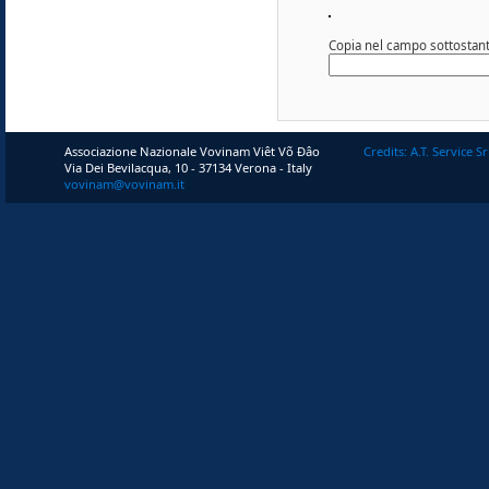
Copia nel campo sottostante
Associazione Nazionale Vovinam Viêt Võ Ðâo
Credits: A.T. Service Sr
Via Dei Bevilacqua, 10 - 37134 Verona - Italy
vovinam@vovinam.it