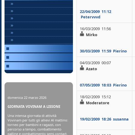
»
»
22/04/2009
11:12
Petervvvd
»
»
16/03/2009 11:56
»
Mirko
»
30/03/2009
11:59
Pierino
04/03/2009 00:07
Azato
07/05/2009
18:03
Pierino
18/02/2009 15:12
domenica 22 marzo 2026
Moderatore
GIORNATA VOVINAM A LISSONE
Una intensa giornata di attività
19/02/2009
18:26
susanna
Vovinam per tutti gli allievi Al mattino:
torneo per bambini e ragazzi, con
percorso a tempo, combattimento
palline e combattimento semi-contact.