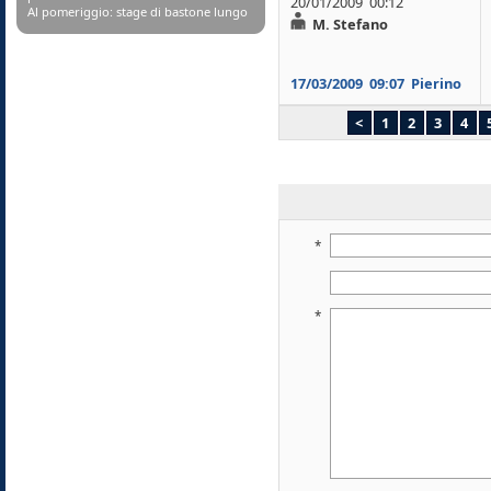
20/01/2009 00:12
Al pomeriggio: stage di bastone lungo
M. Stefano
17/03/2009
09:07
Pierino
<
1
2
3
4
*
*