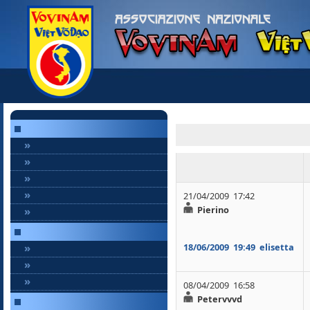
»
»
»
»
21/04/2009 17:42
Pierino
»
»
18/06/2009
19:49
elisetta
»
»
08/04/2009 16:58
Petervvvd