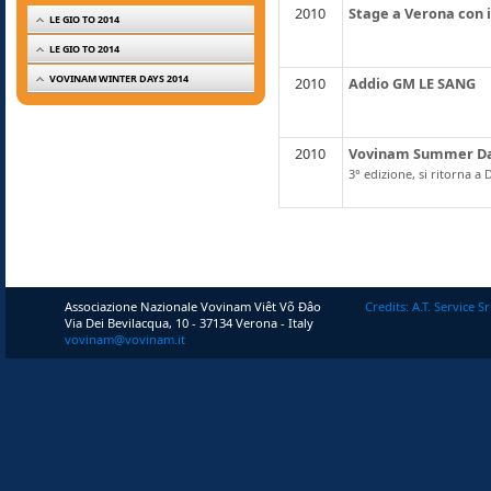
2010
Stage a Verona con 
LE GIO TO 2014
LE GIO TO 2014
VOVINAM WINTER DAYS 2014
2010
Addio GM LE SANG
2010
Vovinam Summer Da
3° edizione, si ritorna a
Associazione Nazionale Vovinam Viêt Võ Ðâo
Credits: A.T. Service Sr
Via Dei Bevilacqua, 10 - 37134 Verona - Italy
vovinam@vovinam.it