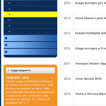
»
2013
Stage Europeo per M
»
»
2013
Festa Maestri post 
»
»
»
2013
ESAMI VOVINAM OVE
2012
stage europeo a Fran
2011
Vovinam Winter Day
Troppo tempo!!!!!1
18/05/2015 - silvia
2010
Cena Natale 2010
Ciao Eli e ciao a tutti!Cavoli, è davvero
un secolo che non scriviamo qui...tutti.
Anche a me dispiace un sacco. Dalle
stronzate alle cose serie, era comunque
2010
Visita a Verona Maes
un bel modo per condividere idee,
pensieri ed opinioni. Io, come te, di
domande sull' [...]