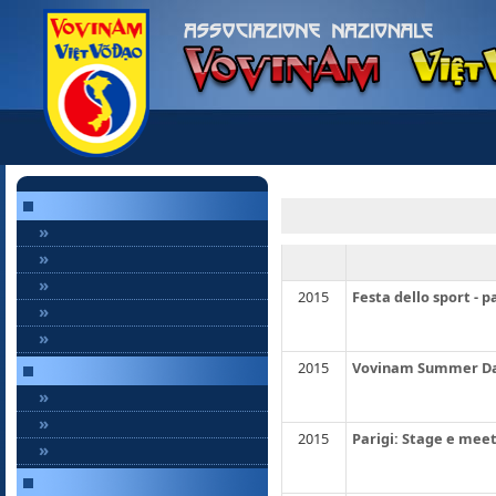
»
»
»
2015
Festa dello sport - 
»
»
2015
Vovinam Summer Da
»
»
2015
Parigi: Stage e meet
»