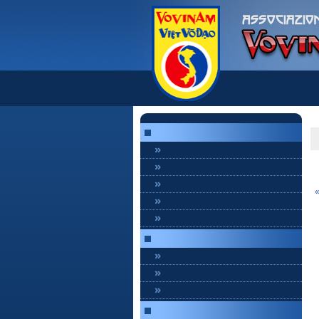
»
»
»
»
»
»
»
»