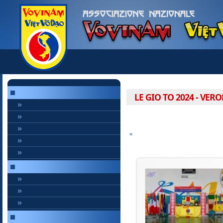
LE GIO TO 2024 - VERO
»
»
»
«
»
»
»
»
»