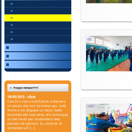
»
»
»
»
»
»
Troppo tempo!!!!!1
18/05/2015 - silvia
Ciao Eli e ciao a tutti!Cavoli, è davvero
un secolo che non scriviamo qui...tutti.
Anche a me dispiace un sacco. Dalle
stronzate alle cose serie, era comunque
un bel modo per condividere idee,
pensieri ed opinioni. Io, come te, di
domande sull' [...]